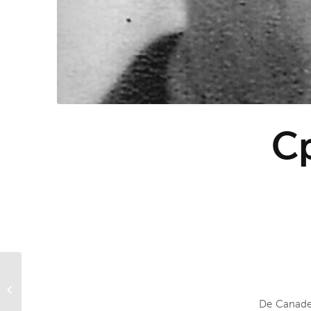
C
L-Cpl. James Monk
De Canades