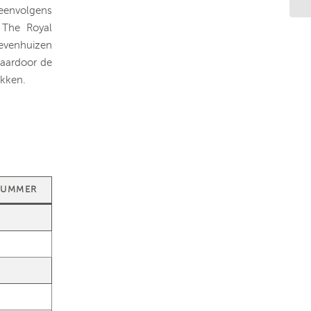
reenvolgens
 The Royal
evenhuizen
waardoor de
ekken.
NUMMER