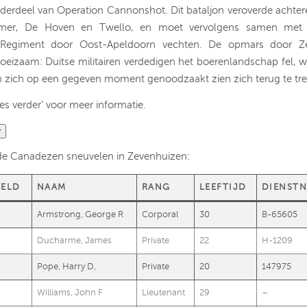
nderdeel van Operation Cannonshot. Dit bataljon veroverde achte
mer, De Hoven en Twello, en moet vervolgens samen met
Regiment door Oost-Apeldoorn vechten. De opmars door Z
oeizaam: Duitse militairen verdedigen het boerenlandschap fel, 
zich op een gegeven moment genoodzaakt zien zich terug te tr
es verder’ voor meer informatie.
r
e Canadezen sneuvelen in Zevenhuizen:
VELD
NAAM
RANG
LEEFTIJD
DIENST
Armstrong, George R
Corporal
30
B-65605
Ducharme, James
Private
22
H-1209
Pope, Harry D,
Private
20
147975
Williams, John F
Lieutenant
29
–