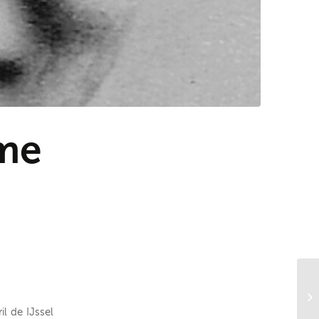
me
l de IJssel