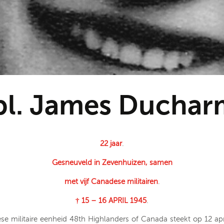
pl. James Duchar
22 jaar
.
Gesneuveld in Zevenhuizen, samen
met vijf Canadese militairen
.
† 15 – 16 APRIL 1945
.
e militaire eenheid 48th Highlanders of Canada steekt op 12 apri