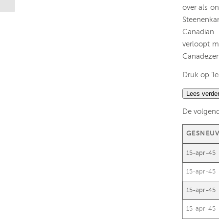
over als o
Steenenka
Canadian 
verloopt m
Canadezen 
Druk op ‘le
Lees verde
De volgend
GESNEU
15-apr-45
15-apr-45
15-apr-45
15-apr-45