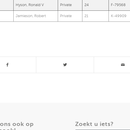
Hyson, Ronald V
Private
24
F-79568
Jamieson, Robert
Private
21
K-49909
t stuk
 ons ook op
Zoekt u iets?