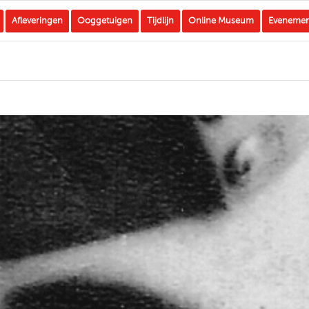
Afleveringen
Ooggetuigen
Tijdlijn
Online Museum
Eveneme