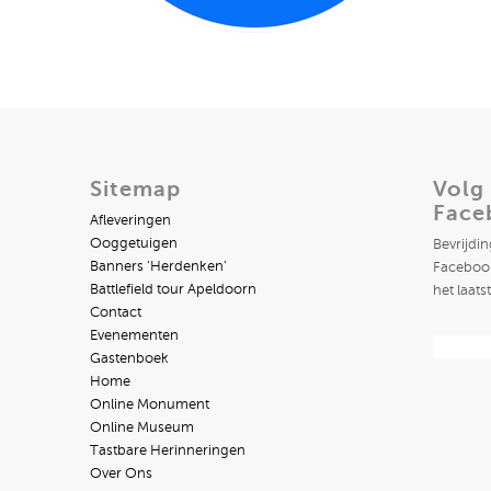
Sitemap
Volg
Face
Afleveringen
Ooggetuigen
Bevrijdi
Banners ‘Herdenken’
Facebook
Battlefield tour Apeldoorn
het laats
Contact
Evenementen
Gastenboek
Home
Online Monument
Online Museum
Tastbare Herinneringen
Over Ons