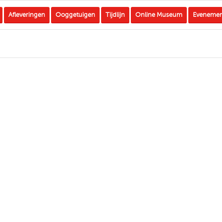
Afleveringen
Ooggetuigen
Tijdlijn
Online Museum
Eveneme