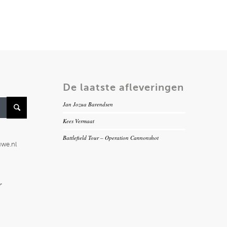
De laatste afleveringen
Jan Jozua Barendsen
Kees Vermaat
Battlefield Tour – Operation Cannonshot
uwe.nl
r