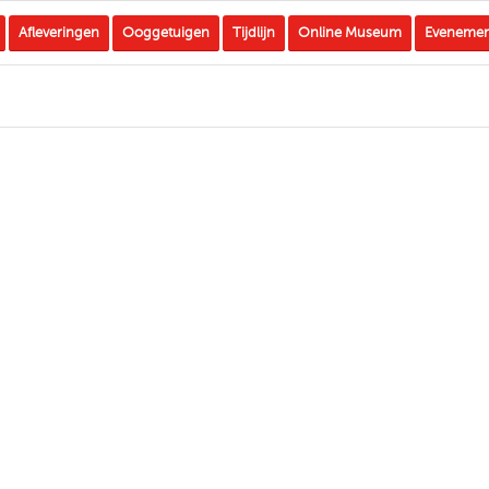
Afleveringen
Ooggetuigen
Tijdlijn
Online Museum
Eveneme