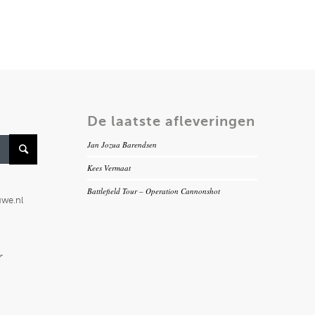
De laatste afleveringen
Jan Jozua Barendsen
Kees Vermaat
Battlefield Tour – Operation Cannonshot
uwe.nl
r