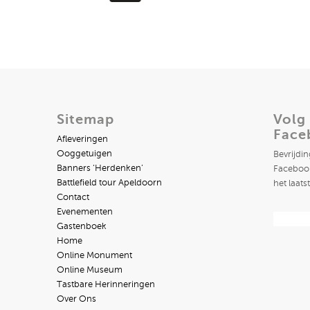
Sitemap
Volg
Face
Afleveringen
Ooggetuigen
Bevrijdi
Banners ‘Herdenken’
Facebook
Battlefield tour Apeldoorn
het laats
Contact
Evenementen
Gastenboek
Home
Online Monument
Online Museum
Tastbare Herinneringen
Over Ons