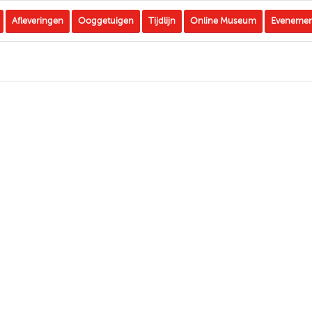
Afleveringen
Ooggetuigen
Tijdlijn
Online Museum
Eveneme