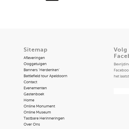
Sitemap
Volg
Face
Afleveringen
Ooggetuigen
Bevrijdi
Banners ‘Herdenken’
Facebook
Battlefield tour Apeldoorn
het laats
Contact
Evenementen
Gastenboek
Home
Online Monument
Online Museum
Tastbare Herinneringen
Over Ons