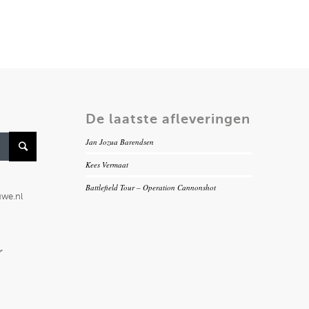
De laatste afleveringen
Jan Jozua Barendsen
Kees Vermaat
Battlefield Tour – Operation Cannonshot
uwe.nl
r