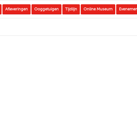
Afleveringen
Ooggetuigen
Tijdlijn
Online Museum
Eveneme