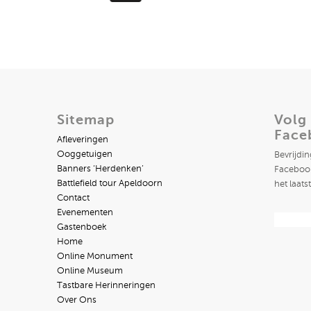
Sitemap
Volg
Face
Afleveringen
Ooggetuigen
Bevrijdi
Banners ‘Herdenken’
Facebook
Battlefield tour Apeldoorn
het laats
Contact
Evenementen
Gastenboek
Home
Online Monument
Online Museum
Tastbare Herinneringen
Over Ons