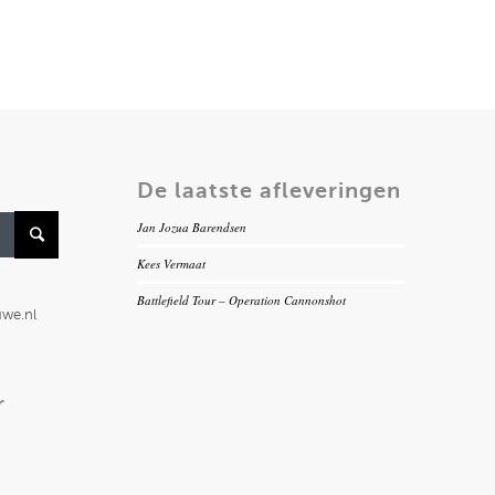
De laatste afleveringen
Jan Jozua Barendsen
Kees Vermaat
Battlefield Tour – Operation Cannonshot
uwe.nl
r