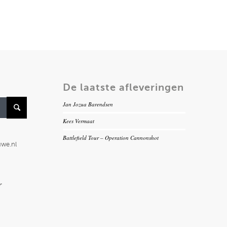
De laatste afleveringen
Jan Jozua Barendsen
Kees Vermaat
Battlefield Tour – Operation Cannonshot
uwe.nl
r