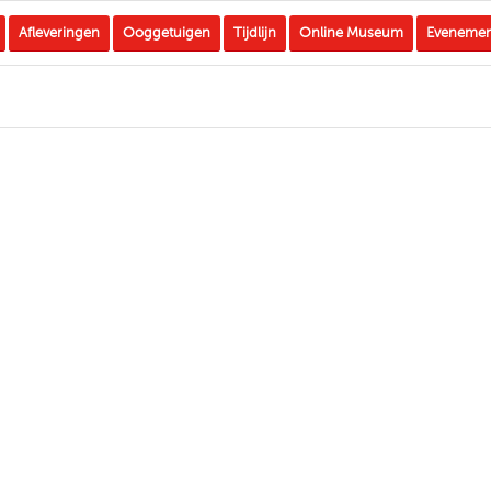
Afleveringen
Ooggetuigen
Tijdlijn
Online Museum
Eveneme