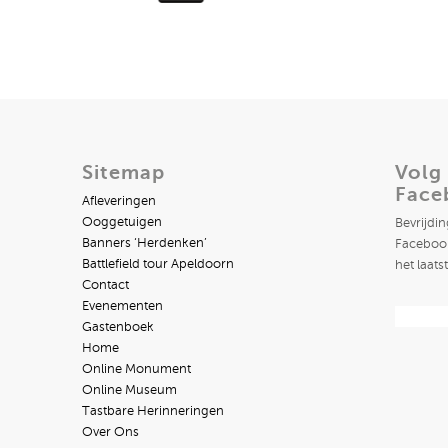
Sitemap
Volg
Face
Afleveringen
Ooggetuigen
Bevrijdi
Banners ‘Herdenken’
Facebook
Battlefield tour Apeldoorn
het laats
Contact
Evenementen
Gastenboek
Home
Online Monument
Online Museum
Tastbare Herinneringen
Over Ons