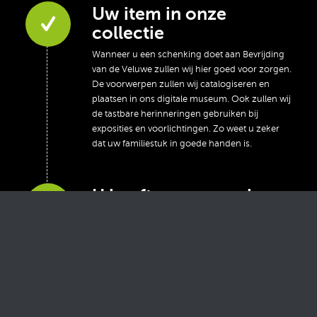
Uw item in onze
collectie
Wanneer u een schenking doet aan Bevrijding
van de Veluwe zullen wij hier goed voor zorgen.
De voorwerpen zullen wij catalogiseren en
plaatsen in ons digitale museum. Ook zullen wij
de tastbare herinneringen gebruiken bij
exposities en voorlichtingen. Zo weet u zeker
dat uw familiestuk in goede handen is.
U heeft onze eeuwige
dank
Wij zijn u als schenker eeuwig dankbaar. Het
betekent dat u ons een warm hart toedraagt en
gelooft in onze visie en missie.