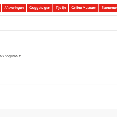
Afleveringen
Ooggetuigen
Tijdlijn
Online Museum
Eveneme
 dan nogmaals: