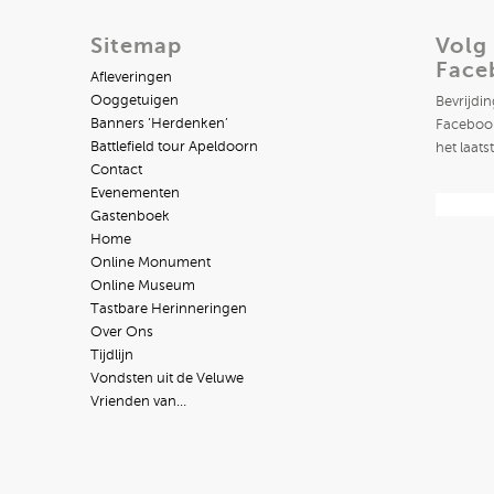
Sitemap
Volg
Face
Afleveringen
Ooggetuigen
Bevrijdi
Banners ‘Herdenken’
Facebook
Battlefield tour Apeldoorn
het laats
Contact
Evenementen
Gastenboek
Home
Online Monument
Online Museum
Tastbare Herinneringen
Over Ons
Tijdlijn
Vondsten uit de Veluwe
Vrienden van…