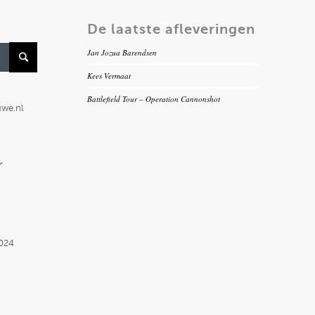
De laatste afleveringen
Jan Jozua Barendsen
Kees Vermaat
Battlefield Tour – Operation Cannonshot
uwe.nl
r
2024