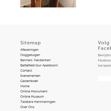
Sitemap
Volg
Face
Afleveringen
Ooggetuigen
Bevrijdi
Banners ‘Herdenken’
Facebook
Battlefield tour Apeldoorn
het laats
Contact
Evenementen
Gastenboek
Home
Online Monument
Online Museum
Tastbare Herinneringen
Over Ons