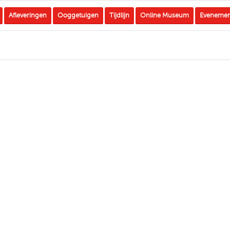
Afleveringen
Ooggetuigen
Tijdlijn
Online Museum
Eveneme