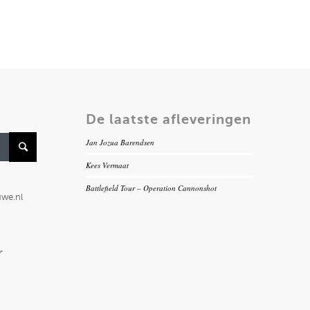
De laatste afleveringen
Jan Jozua Barendsen
Kees Vermaat
Battlefield Tour – Operation Cannonshot
uwe.nl
r