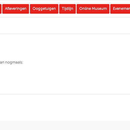
Afleveringen
Ooggetuigen
Tijdlijn
Online Museum
Eveneme
 dan nogmaals: