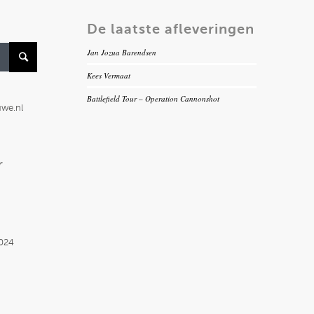
De laatste afleveringen
Jan Jozua Barendsen
Kees Vermaat
Battlefield Tour – Operation Cannonshot
uwe.nl
r
2024