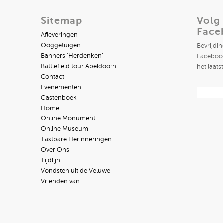
Sitemap
Volg
Face
Afleveringen
Ooggetuigen
Bevrijdi
Banners ‘Herdenken’
Facebook
Battlefield tour Apeldoorn
het laats
Contact
Evenementen
Gastenboek
Home
Online Monument
Online Museum
Tastbare Herinneringen
Over Ons
Tijdlijn
Vondsten uit de Veluwe
Vrienden van…