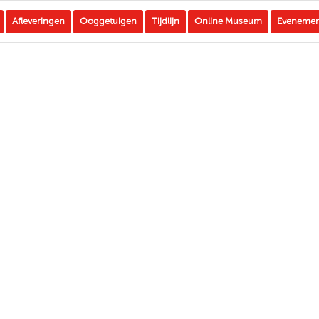
Afleveringen
Ooggetuigen
Tijdlijn
Online Museum
Eveneme