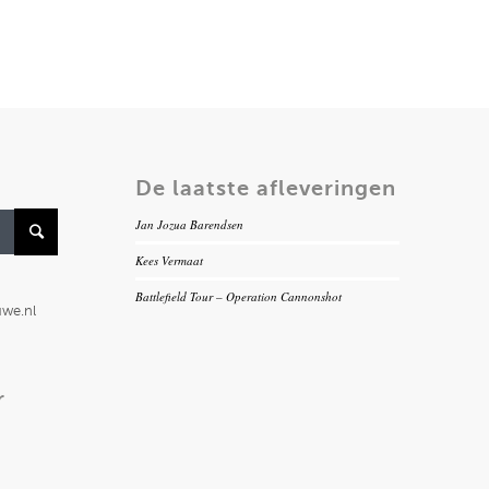
De laatste afleveringen
Jan Jozua Barendsen
Kees Vermaat
Battlefield Tour – Operation Cannonshot
uwe.nl
r