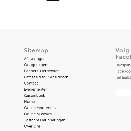
Sitemap
Volg
Face
Afleveringen
Ooggetuigen
Bevrijdi
Banners ‘Herdenken’
Facebook
Battlefield tour Apeldoorn
het laats
Contact
Evenementen
Gastenboek
Home
Online Monument
Online Museum
Tastbare Herinneringen
Over Ons