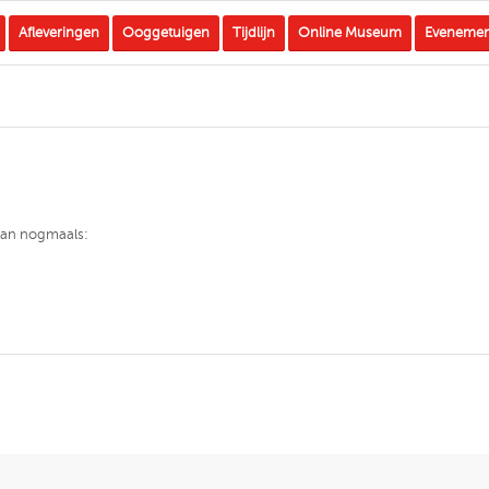
Afleveringen
Ooggetuigen
Tijdlijn
Online Museum
Eveneme
 dan nogmaals: