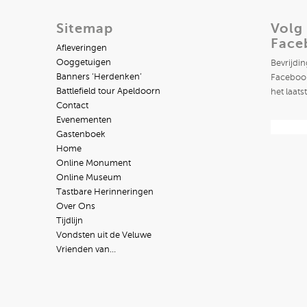
Sitemap
Volg
Face
Afleveringen
Ooggetuigen
Bevrijdi
Banners ‘Herdenken’
Facebook
Battlefield tour Apeldoorn
het laats
Contact
Evenementen
Gastenboek
Home
Online Monument
Online Museum
Tastbare Herinneringen
Over Ons
Tijdlijn
Vondsten uit de Veluwe
Vrienden van…