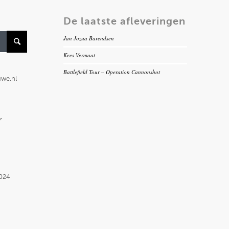
De laatste afleveringen
Jan Jozua Barendsen
Kees Vermaat
Battlefield Tour – Operation Cannonshot
uwe.nl
r
2024