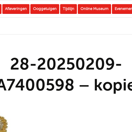
Afleveringen
Ooggetuigen
Tijdlijn
Online Museum
Eveneme
28-20250209-
A7400598 – kopi