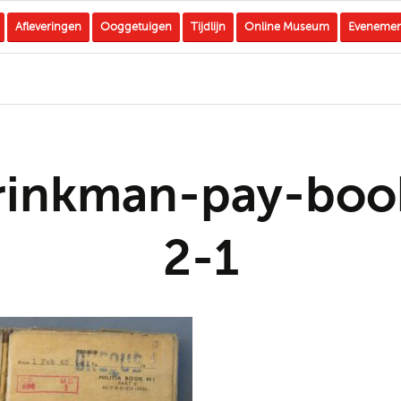
Afleveringen
Ooggetuigen
Tijdlijn
Online Museum
Eveneme
rinkman-pay-boo
2-1