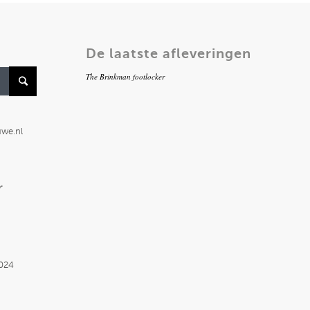
De laatste afleveringen
The Brinkman footlocker
uwe.nl
r
2024