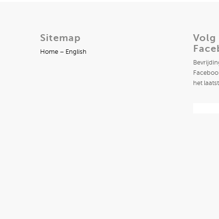
Sitemap
Volg
Face
Home – English
Bevrijdi
Facebook
het laats