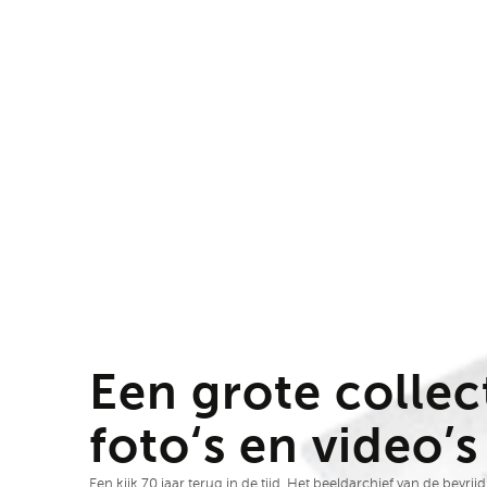
Een grote collec
foto‘s en video’s
Een kijk 70 jaar terug in de tijd. Het beeldarchief van de bevrij