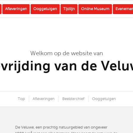
Afleveringen
Ooggetuigen
Tijdlijn
Online Museum
Eveneme
Welkom op de website van
vrijding van de Vel
Top
Afleveringen
Beeldarchief
Ooggetuigen
De Veluwe, een prachtig natuurgebied van ongeveer