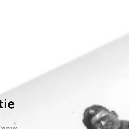
tie
ding van de