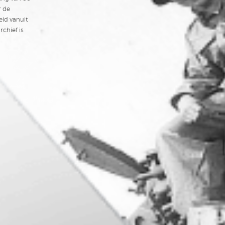
r de
eid vanuit
chief is