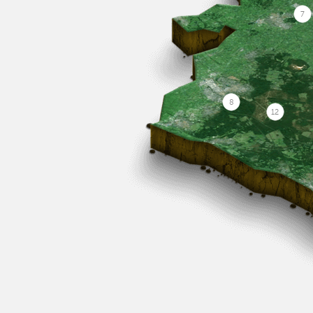
7
8
12