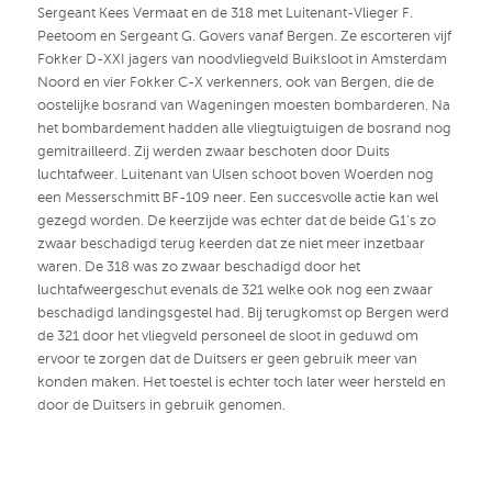
Sergeant Kees Vermaat en de 318 met Luitenant-Vlieger F.
Peetoom en Sergeant G. Govers vanaf Bergen. Ze escorteren vijf
Fokker D-XXI jagers van noodvliegveld Buiksloot in Amsterdam
Noord en vier Fokker C-X verkenners, ook van Bergen, die de
oostelijke bosrand van Wageningen moesten bombarderen. Na
het bombardement hadden alle vliegtuigtuigen de bosrand nog
gemitrailleerd. Zij werden zwaar beschoten door Duits
luchtafweer. Luitenant van Ulsen schoot boven Woerden nog
een Messerschmitt BF-109 neer. Een succesvolle actie kan wel
gezegd worden. De keerzijde was echter dat de beide G1’s zo
zwaar beschadigd terug keerden dat ze niet meer inzetbaar
waren. De 318 was zo zwaar beschadigd door het
luchtafweergeschut evenals de 321 welke ook nog een zwaar
beschadigd landingsgestel had. Bij terugkomst op Bergen werd
de 321 door het vliegveld personeel de sloot in geduwd om
ervoor te zorgen dat de Duitsers er geen gebruik meer van
konden maken. Het toestel is echter toch later weer hersteld en
door de Duitsers in gebruik genomen.