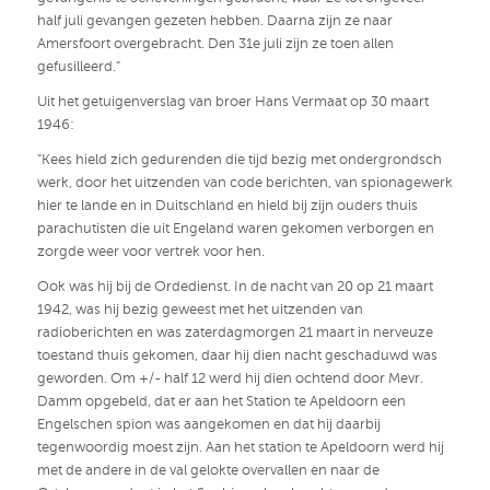
half juli gevangen gezeten hebben. Daarna zijn ze naar
Amersfoort overgebracht. Den 31e juli zijn ze toen allen
gefusilleerd.”
Uit het getuigenverslag van broer Hans Vermaat op 30 maart
1946:
“Kees hield zich gedurenden die tijd bezig met ondergrondsch
werk, door het uitzenden van code berichten, van spionagewerk
hier te lande en in Duitschland en hield bij zijn ouders thuis
parachutisten die uit Engeland waren gekomen verborgen en
zorgde weer voor vertrek voor hen.
Ook was hij bij de Ordedienst. In de nacht van 20 op 21 maart
1942, was hij bezig geweest met het uitzenden van
radioberichten en was zaterdagmorgen 21 maart in nerveuze
toestand thuis gekomen, daar hij dien nacht geschaduwd was
geworden. Om +/- half 12 werd hij dien ochtend door Mevr.
Damm opgebeld, dat er aan het Station te Apeldoorn een
Engelschen spion was aangekomen en dat hij daarbij
tegenwoordig moest zijn. Aan het station te Apeldoorn werd hij
met de andere in de val gelokte overvallen en naar de