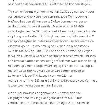
beschadigd dat de andere G1’sniet meer op konden stijgen.
Thijssen en Vermaat gingen met hun G1 321 op een tocht voor
een lange serie verkenningen en aanvallen. Ter hoogte van
Halfweg hadden zij hun eerste Duitse bommenwerper te
pakken. Later troffen zij veertien Messerschmitt BF-109
jachtvliegtuigen. De 321 raakte hierbij beschadigd, maar kon de
strijd nog voort zetten. Bij Katwijk werden nog 3 Junkers Ju 52
transportvliegtuigen in de brand geschoten. De 321 keerde via
vliegveld Ypenburg weer terug op Bergen, de brandstof en
munitie raakten op. Om 06.20 landde de 321 weer op Bergen,
terwijl de Duitsers alweer aan het bombarderen waren. Thijssen
en Vermaat hadden er een stevige missie van twee uur en dertig
minuten op zitten. Hoogstwaarschijnlijk is Kees Vermaat op 11
mei om 18.35 uur nog vertrokken van Bergen met de 1e
Luitenant-Vlieger T.H. Leegstra om de G1, met
registratienummer 325, naar Schiphol te brengen. Kees Vermaat
is toen weer terug gegaan naar Bergen.
Op 13 mei 1940 was de gehavende 321 weer door de
vliegtuigmonteurs vlieg klaar gemaakt. Om 04.00 uur
vertrokken de 321 met 2e Luitenant-Vlieger A. van Ulsen en