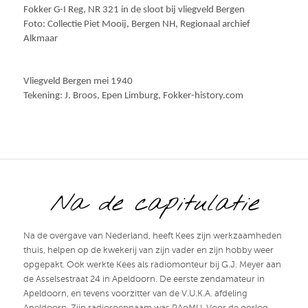
Fokker G-I Reg, NR 321 in de sloot bij vliegveld Bergen
Foto:
Collectie Piet Mooij, Bergen NH, Regionaal archief
Alkmaar
Vliegveld Bergen mei 1940
Tekening:
J. Broos, Epen Limburg, Fokker-history.com
Na de capitulatie
Na de overgave van Nederland, heeft Kees zijn werkzaamheden
thuis, helpen op de kwekerij van zijn vader en zijn hobby weer
opgepakt. Ook werkte Kees als radiomonteur bij G.J. Meyer aan
de Asselsestraat 24 in Apeldoorn. De eerste zendamateur in
Apeldoorn, en tevens voorzitter van de V.U.K.A. afdeling
Apeldoorn. Zijn radioroepnaam was PAoMU. Voor de oorlog