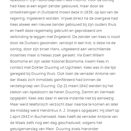
had Kees al een eigen zender gebouwd, maar door de
ontwikkelingen in Duitsland moest deze in 1939, op last van de
regering, ingeleverd worden. Vrijwel direct na de overgave had
Kees alweer een nieuwe zender gebouwd bij zijn ouders thuis
en heeft deze regelmatig gebruikt en geprobeerd om
verbinding te leggen met Engeland. De zender van Kees is nooit
door de Duitsers gevonden, verstopt in een kist, is deze na de
oorlog, door zijn broer Hans, uitgeleend aan verschillende
instanties maar is helaas zoek geraakt. Via Evert Willem
Boomsma en zijn vader Kolonel Boomsma, kwam Kees in
contact met Dokter Duuring uit Ugchelen. Kees was in die tijd
geregeld bij Duuring thuis. Ook toen de verrader Antonie van
der Waals zich inmiddels geïnfiltreerd had binnen de
verzetsgroep van Duuring. Op 21 maart 1942 werden bij het
station van Apeldoorn de heren Duuring, Damm en Vermaat
opgepakt. Kees was daar in eerste instantie niet bij aanwezig.
Maar werd telefonisch verzocht daar naartoe te komen en later
die middag werd Hendrikus A. J. Sneijers opgepakt. Hij stierf op
1 april 1943 in Buchenwald. Kees heeft de verrader Antonie van
de Waals zelfs nog een dag geschaduwd, volgens het
getuigenverslag van Mevr. Duuring zoals hieronder