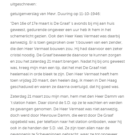
uitgeschreven:
getuigenverslag van Mevr. Duuring op 11-10-1946:
“Den 16e of 17e maart is De Graaf ’s avonds bij mij aan huis
geweest, gedurende ongeveer een uur heb ik hem in het
schemerlicht gezien. Ook den Heer Kees Vermaat was daarbij
aanwezig. Er is toen gesproken over ’t bouwen van een zender,
die den Heer Vermaat bouwen zou. Hij had daarvoor een zeker
cristal noodig. De Graaf beweerde daarvoor te kunnen zorgen
en zou het zaterdag 21 maart brengen. Nadat hij bij ons geweest
was, kreeg mijn man een tip, dat het met De Graaf niet
heelemaal in orde bleek te zijn. Den Heer Vermaat heeft hem
toen vrijdag 20 maart, den heelen dag, ik meen in Den Haag
geschaduwd en waren ze daarna overtuigd, dat hij goed was.
Zaterdag 21 maart zou mijn man, hem met den Heer Damm van
’t station halen. Daar stond de S.D. op ze te wachten en werden
ze gevangen genomen. De Heer Vermaat was niet aanwezig,
doch werd door Mevrouw Damm, die eerst door De Graaf
opgebeld was, per telefoon naar het station ontboden, waar hij
ook in de handen der S.D. viel. Ze zijn toen allen naar de
gevangenis te Scheveningen gebracht, waar ze tot ongeveer