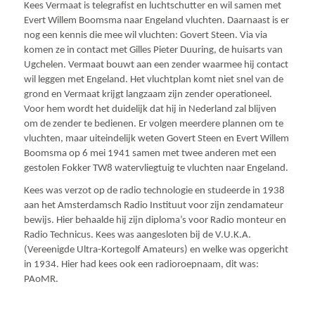
Kees Vermaat is telegrafist en luchtschutter en wil samen met
Evert Willem Boomsma naar Engeland vluchten. Daarnaast is er
nog een kennis die mee wil vluchten: Govert Steen. Via via
komen ze in contact met Gilles Pieter Duuring, de huisarts van
Ugchelen. Vermaat bouwt aan een zender waarmee hij contact
wil leggen met Engeland. Het vluchtplan komt niet snel van de
grond en Vermaat krijgt langzaam zijn zender operationeel.
Voor hem wordt het duidelijk dat hij in Nederland zal blijven
om de zender te bedienen. Er volgen meerdere plannen om te
vluchten, maar uiteindelijk weten Govert Steen en Evert Willem
Boomsma op 6 mei 1941 samen met twee anderen met een
gestolen
Fokker
TW8
watervliegtuig
te vluchten naar Engeland.
Kees was verzot op de radio technologie en studeerde in 1938
aan het Amsterdamsch Radio Instituut voor zijn zendamateur
bewijs. Hier behaalde hij zijn diploma’s voor Radio monteur en
Radio Technicus. Kees was aangesloten bij de V.U.K.A.
(Vereenigde Ultra-Kortegolf Amateurs) en welke was opgericht
in 1934. Hier had kees ook een radioroepnaam, dit was:
PAoMR.