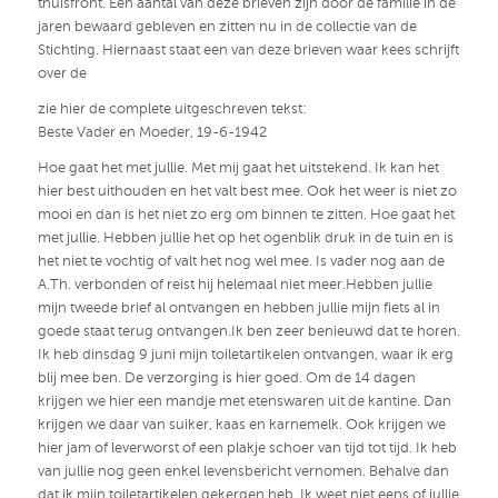
thuisfront. Een aantal van deze brieven zijn door de familie in de
jaren bewaard gebleven en zitten nu in de collectie van de
Stichting. Hiernaast staat een van deze brieven waar kees schrijft
over de
zie hier de complete uitgeschreven tekst:
Beste Vader en Moeder, 19-6-1942
Hoe gaat het met jullie. Met mij gaat het uitstekend. Ik kan het
hier best uithouden en het valt best mee. Ook het weer is niet zo
mooi en dan is het niet zo erg om binnen te zitten. Hoe gaat het
met jullie. Hebben jullie het op het ogenblik druk in de tuin en is
het niet te vochtig of valt het nog wel mee. Is vader nog aan de
A.Th. verbonden of reist hij helemaal niet meer.Hebben jullie
mijn tweede brief al ontvangen en hebben jullie mijn fiets al in
goede staat terug ontvangen.Ik ben zeer benieuwd dat te horen.
Ik heb dinsdag 9 juni mijn toiletartikelen ontvangen, waar ik erg
blij mee ben. De verzorging is hier goed. Om de 14 dagen
krijgen we hier een mandje met etenswaren uit de kantine. Dan
krijgen we daar van suiker, kaas en karnemelk. Ook krijgen we
hier jam of leverworst of een plakje schoer van tijd tot tijd. Ik heb
van jullie nog geen enkel levensbericht vernomen. Behalve dan
dat ik mijn toiletartikelen gekergen heb. Ik weet niet eens of jullie