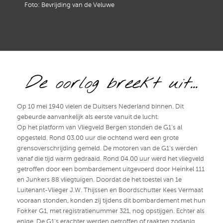
Foto: Bevrijding van de Veluwe
De oorlog breekt uit…
Op 10 mei 1940 vielen de Duitsers Nederland binnen. Dit
gebeurde aanvankelijk als eerste vanuit de lucht.
Op het platform van Vliegveld Bergen stonden de G1’s al
opgesteld. Rond 03.00 uur die ochtend werd een grote
grensoverschrijding gemeld. De motoren van de G1’s werden
vanaf die tijd warm gedraaid. Rond 04.00 uur werd het vliegveld
getroffen door een bombardement uitgevoerd door Heinkel 111
en Junkers 88 vliegtuigen. Doordat de het toestel van 1e
Luitenant-Vlieger J.W. Thijssen en Boordschutter Kees Vermaat
vooraan stonden, konden zij tijdens dit bombardement met hun
Fokker G1, met registratienummer 321, nog opstijgen. Echter als
enige. De G1’s erachter werden getroffen of raakten zodanig