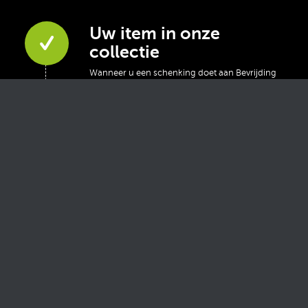
Uw item in onze
collectie
Wanneer u een schenking doet aan Bevrijding
van de Veluwe zullen wij hier goed voor zorgen.
De voorwerpen zullen wij catalogiseren en
plaatsen in ons digitale museum. Ook zullen wij
de tastbare herinneringen gebruiken bij
exposities en voorlichtingen. Zo weet u zeker
dat uw familiestuk in goede handen is.
U heeft onze eeuwige
dank
Wij zijn u als schenker eeuwig dankbaar. Het
betekent dat u ons een warm hart toedraagt en
gelooft in onze visie en missie.