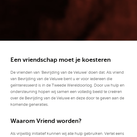
Een vriendschap moet je koesteren
De vrienden van ‘Bevrijding van de Veluwe’ doen dat. Als vriend
van Bevrijding van de Veluwe bent u er voor iedereen die
geïnteresseerd is in de Tweede Wereldoorlog. Door uw hulp en
ondersteuning hopen wij samen een volledig beeld te creëren
over de Bevrijding van de Veluwe en deze door te geven aan de
komende generaties.
Waarom Vriend worden?
Als vrijwillig initiatief kunnen wij alle hulp gebruiken. Vertel eens