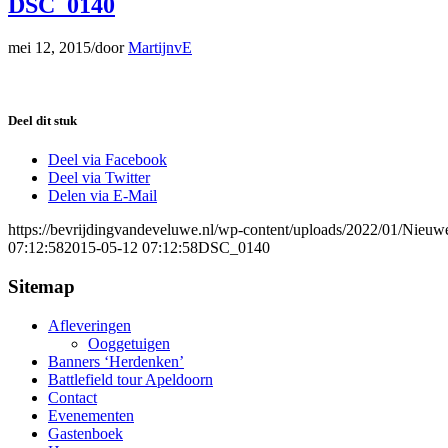
DSC_0140
mei 12, 2015
/
door
MartijnvE
Deel dit stuk
Deel via Facebook
Deel via Twitter
Delen via E-Mail
https://bevrijdingvandeveluwe.nl/wp-content/uploads/2022/01/Nieu
07:12:58
2015-05-12 07:12:58
DSC_0140
Sitemap
Afleveringen
Ooggetuigen
Banners ‘Herdenken’
Battlefield tour Apeldoorn
Contact
Evenementen
Gastenboek