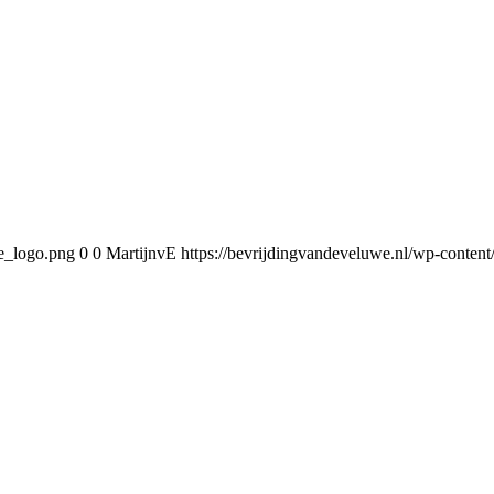
we_logo.png
0
0
MartijnvE
https://bevrijdingvandeveluwe.nl/wp-conte