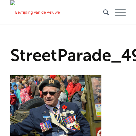
StreetParade_4