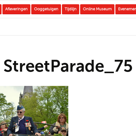
Afleveringen
Ooggetuigen
Tijdlijn
Online Museum
Eveneme
StreetParade_75