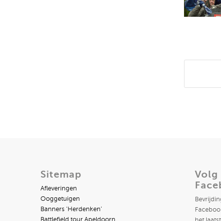
Deel di
Sitemap
Volg
Face
Afleveringen
Ooggetuigen
Bevrijdi
Banners ‘Herdenken’
Facebook
Battlefield tour Apeldoorn
het laats