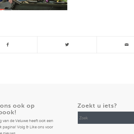
t stuk
 ons ook op
Zoekt u iets?
book!
ng van de Veluwe heeft ook een
 pagina! Volg & Like ons voor
te nieuws.