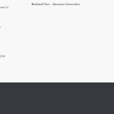
Battlefield Tour – Operation Cannonshot
uwe.nl
r
2024