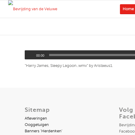
Home
00:00
“Harry James, Sleepy Lagoon..wmv” by Aristaeus1.
Sitemap
Volg
Face
Afleveringen
Ooggetuigen
Bevrijdi
Banners ‘Herdenken’
Facebook