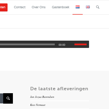
nten
Contact
Over Ons
Gastenboek
00:00
De laatste afleveringen
Jan Jozua Barendsen
Kees Vermaat