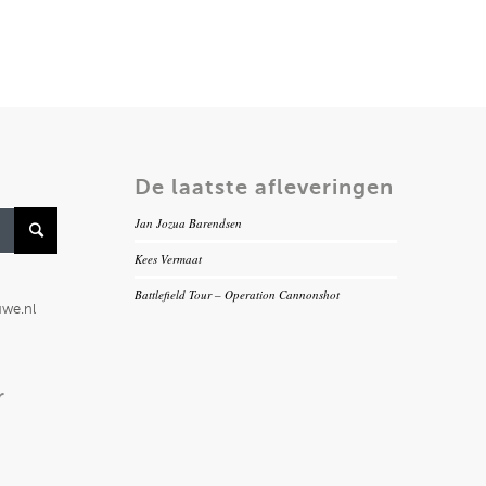
De laatste afleveringen
Jan Jozua Barendsen
Kees Vermaat
Battlefield Tour – Operation Cannonshot
uwe.nl
r