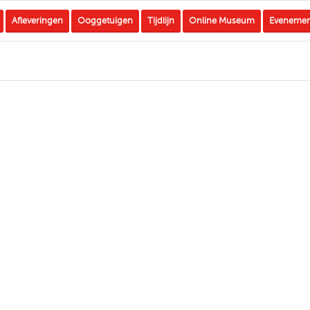
Afleveringen
Ooggetuigen
Tijdlijn
Online Museum
Eveneme