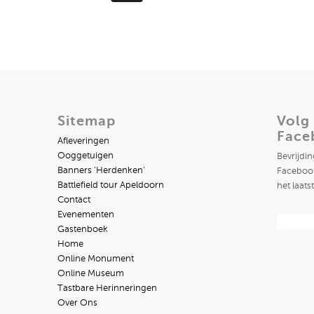
Sitemap
Volg
Face
Afleveringen
Ooggetuigen
Bevrijdi
Banners ‘Herdenken’
Facebook
Battlefield tour Apeldoorn
het laats
Contact
Evenementen
Gastenboek
Home
Online Monument
Online Museum
Tastbare Herinneringen
Over Ons