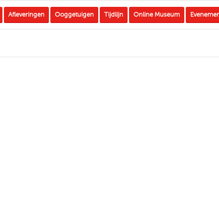
Afleveringen
Ooggetuigen
Tijdlijn
Online Museum
Eveneme