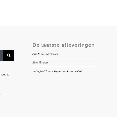
De laatste afleveringen
Jan Jozua Barendsen
Kees Vermaat
Battlefield Tour – Operation Cannonshot
uwe.nl
r