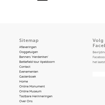
Sitemap
Volg
Face
Afleveringen
Ooggetuigen
Bevrijdi
Banners ‘Herdenken’
Facebook
Battlefield tour Apeldoorn
het laats
Contact
Evenementen
Gastenboek
Home
Online Monument
Online Museum
Tastbare Herinneringen
Over Ons