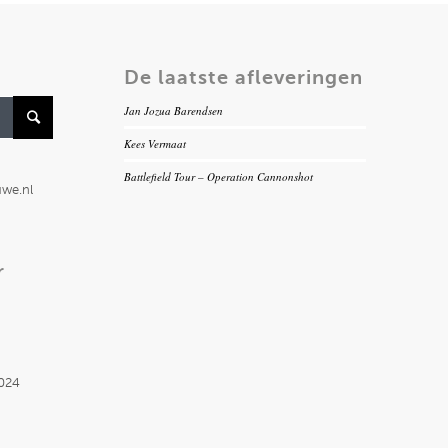
De laatste afleveringen
Jan Jozua Barendsen
Kees Vermaat
Battlefield Tour – Operation Cannonshot
uwe.nl
r
2024