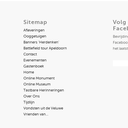
Sitemap
Volg
Face
Afleveringen
Ooggetuigen
Bevrijdi
Banners ‘Herdenken’
Facebook
Battlefield tour Apeldoorn
het laats
Contact
Evenementen
Gastenboek
Home
Online Monument
Online Museum
Tastbare Herinneringen
Over Ons
Tijdlijn
Vondsten uit de Veluwe
Vrienden van…