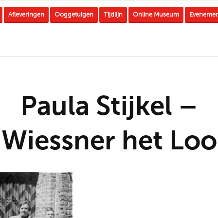
Afleveringen
Ooggetuigen
Tijdlijn
Online Museum
Eveneme
Paula Stijkel –
Wiessner het Loo