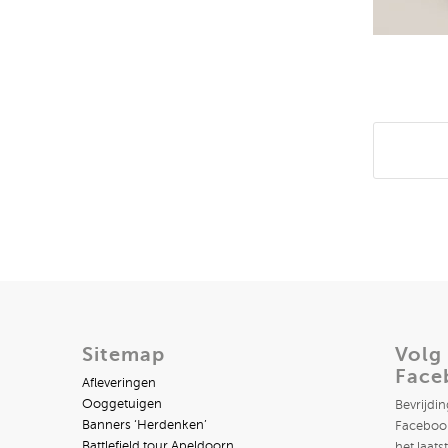
Deel di
Sitemap
Volg
Face
Afleveringen
Ooggetuigen
Bevrijdi
Banners ‘Herdenken’
Facebook
Battlefield tour Apeldoorn
het laats