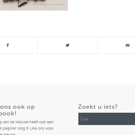
t stuk
 ons ook op
Zoekt u iets?
book!
ng van de Veluwe heeft ook een
 pagina! Volg & Like ons voor
te nieuws.