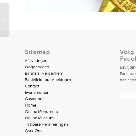
Canadese Cap Badge
Three Rivers Regiment
Sitemap
Volg
Face
Afleveringen
Ooggetuigen
Bevrijdi
Banners ‘Herdenken’
Facebook
Battlefield tour Apeldoorn
het laats
Contact
Evenementen
Gastenboek
Home
Online Monument
Online Museum
Tastbare Herinneringen
Over Ons