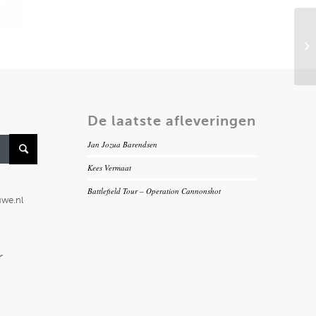
De laatste afleveringen
Jan Jozua Barendsen
Kees Vermaat
Battlefield Tour – Operation Cannonshot
uwe.nl
r