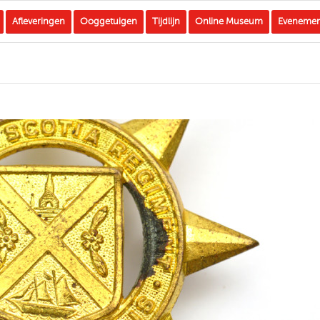
Afleveringen
Ooggetuigen
Tijdlijn
Online Museum
Eveneme