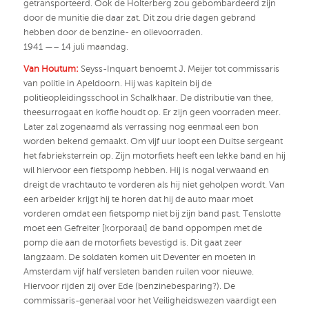
getransporteerd. Ook de Holterberg zou gebombardeerd zijn
door de munitie die daar zat. Dit zou drie dagen gebrand
hebben door de benzine- en olievoorraden.
1941 —– 14 juli maandag.
Van Houtum:
Seyss-Inquart benoemt J. Meijer tot commissaris
van politie in Apeldoorn. Hij was kapitein bij de
politieopleidingsschool in Schalkhaar. De distributie van thee,
theesurrogaat en koffie houdt op. Er zijn geen voorraden meer.
Later zal zogenaamd als verrassing nog eenmaal een bon
worden bekend gemaakt. Om vijf uur loopt een Duitse sergeant
het fabrieksterrein op. Zijn motorfiets heeft een lekke band en hij
wil hiervoor een fietspomp hebben. Hij is nogal verwaand en
dreigt de vrachtauto te vorderen als hij niet geholpen wordt. Van
een arbeider krijgt hij te horen dat hij de auto maar moet
vorderen omdat een fietspomp niet bij zijn band past. Tenslotte
moet een Gefreiter [korporaal] de band oppompen met de
pomp die aan de motorfiets bevestigd is. Dit gaat zeer
langzaam. De soldaten komen uit Deventer en moeten in
Amsterdam vijf half versleten banden ruilen voor nieuwe.
Hiervoor rijden zij over Ede (benzinebesparing?). De
commissaris-generaal voor het Veiligheidswezen vaardigt een