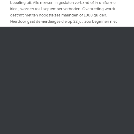
bepaling uit. Alle marsen in gesloten verband of in uniforme
kledij worden tot 1 september verboden. Overtreding wordt
gestraft met ten hoogste zes maanden of 1000 gulden.
Hierdoor gaat de vierdaagse die op 22 juli zou beginnen niet
door.
1941 —– 17 juli donderdag.
Van Houtum:
Het vleesrantsoen bedraagt van 18-26 juli 400
gram en daarna 300 gram per week. De krant wil niet zeggen
waar deze verhoging een gevolg van is. Vanaf 2 augustus krijgt
de consument uitsluitend taptemelk. Het verwijderen van de
laatste 2 1/2 % vet is noodzakelijk om ´onze´ positie op peil te
houden. De Overheid raadt een ieder aan zo zuinig mogelijk
met gas en elektriciteit om te gaan. Overtredingen brengen
strenge straffen met zich mee. Burgemeester en Wethouders
van Apeldoorn nemen alle eisen van de overheid voor het
vestigen van een Duitse school hier aan. Hiervoor zal school
nr.27 aan de Loolaan worden ingericht. De gemeente moet een
´krediet´ van 44.000 gulden verlenen voor herstel van de
school.
1941 —– 20 juli zondag.