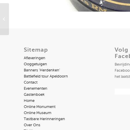
Duitse Bakelieten
Boterdoos
Sitemap
Volg
Face
Afleveringen
Ooggetuigen
Bevrijdi
Banners ‘Herdenken’
Facebook
Battlefield tour Apeldoorn
het laats
Contact
Evenementen
Gastenboek
Home
Online Monument
Online Museum
Tastbare Herinneringen
Over Ons