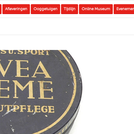
Afleveringen
Ooggetuigen
Tijdlijn
Online Museum
Eveneme