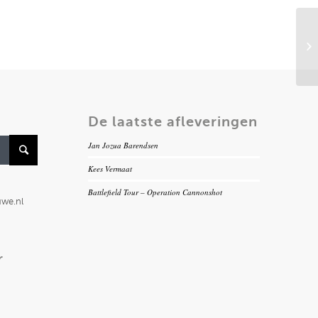
De laatste afleveringen
Jan Jozua Barendsen
Kees Vermaat
Battlefield Tour – Operation Cannonshot
uwe.nl
r