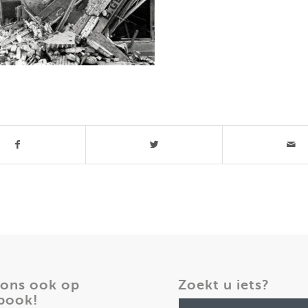
t stuk
 ons ook op
Zoekt u iets?
book!