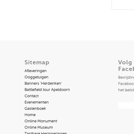
Sitemap
Volg
Face
Afleveringen
Ooggetuigen
Bevrijdi
Banners ‘Herdenken’
Facebook
Battlefield tour Apeldoorn
het laats
Contact
Evenementen
Gastenboek
Home
Online Monument
Online Museum
Tastbare Herinneringen