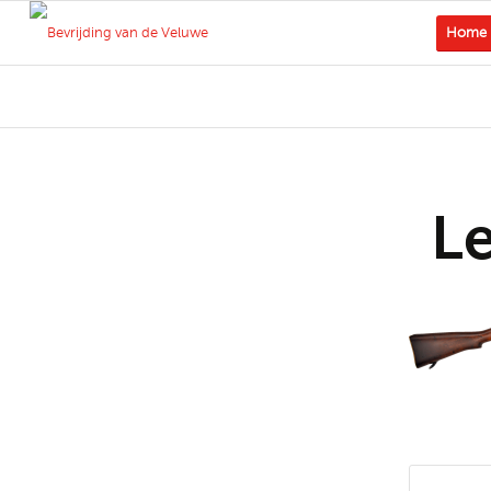
Home
L
Deel di