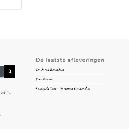
De laatste afleveringen
Jan Jozua Barendsen
Kees Vermaat
Battlefield Tour – Operation Cannonshot
uwe.nl
r