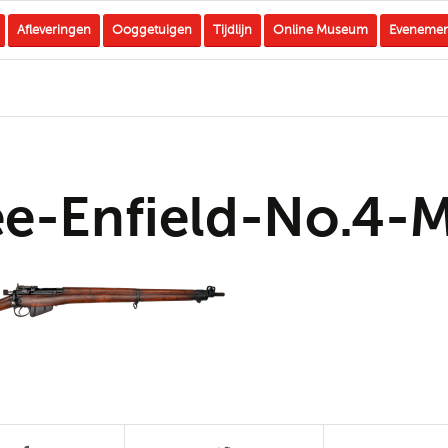
Afleveringen
Ooggetuigen
Tijdlijn
Online Museum
Eveneme
ee-Enfield-No.4-M
t stuk