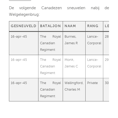
De volgende Canadezen sneuvelen nabij de
Welgelegenbrug:
GESNEUVELD
BATALJON
NAAM
RANG
LEEFT
16-apr-45
The Royal
Burnes,
Lance-
28
Canadian
James R
Corporal
Regiment
16-apr-45
The Royal
Monk,
Lance-
29
Canadian
James C
Corporal
Regiment
16-apr-45
The Royal
Wallingford,
Private
30
Canadian
Charles M
Regiment