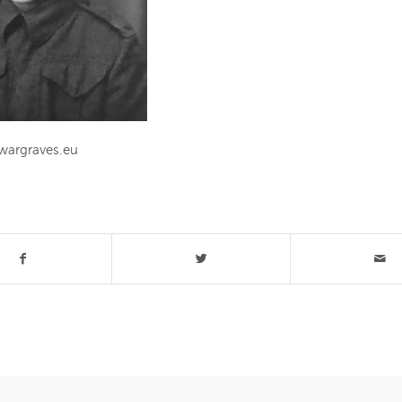
 wargraves.eu
t stuk