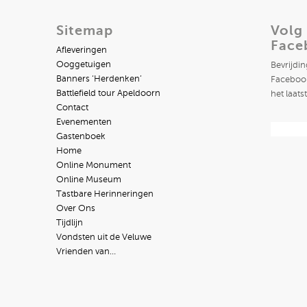
Sitemap
Volg
Face
Afleveringen
Ooggetuigen
Bevrijdi
Banners ‘Herdenken’
Facebook
Battlefield tour Apeldoorn
het laats
Contact
Evenementen
Gastenboek
Home
Online Monument
Online Museum
Tastbare Herinneringen
Over Ons
Tijdlijn
Vondsten uit de Veluwe
Vrienden van…