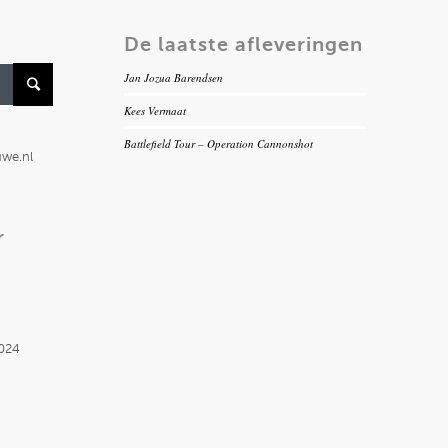
De laatste afleveringen
Jan Jozua Barendsen
Kees Vermaat
Battlefield Tour – Operation Cannonshot
uwe.nl
r
2024