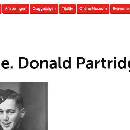
Afleveringen
Ooggetuigen
Tijdlijn
Online Museum
Eveneme
te. Donald Partrid