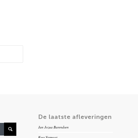
De laatste afleveringen
Jan Jozua Barendsen
Kees Vermaat