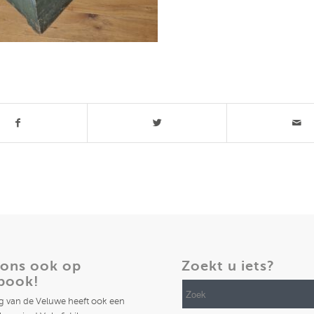
t stuk
 ons ook op
Zoekt u iets?
book!
ng van de Veluwe heeft ook een