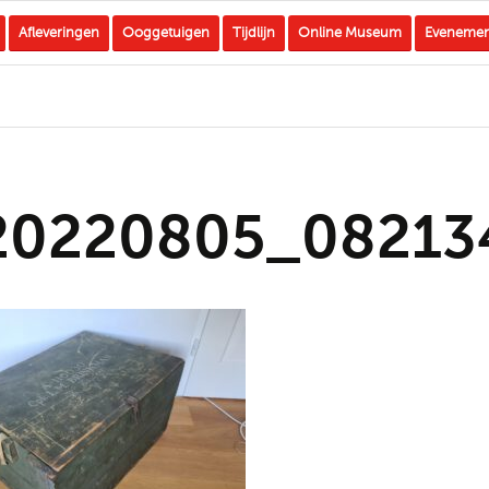
Afleveringen
Ooggetuigen
Tijdlijn
Online Museum
Eveneme
20220805_08213