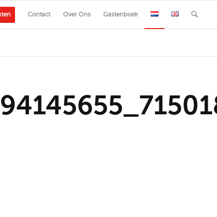
nten
Contact
Over Ons
Gastenboek
94145655_7150