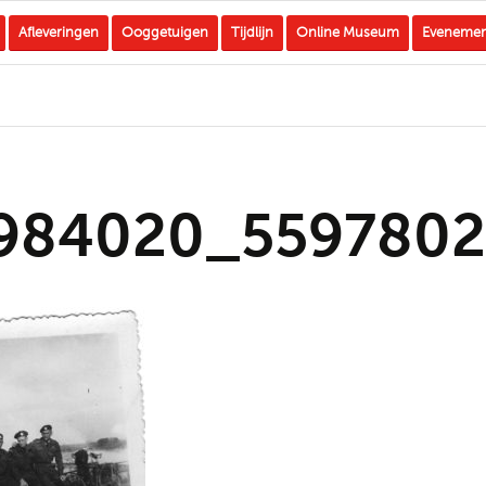
Afleveringen
Ooggetuigen
Tijdlijn
Online Museum
Eveneme
984020_5597802