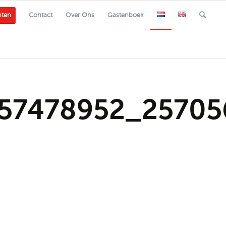
nten
Contact
Over Ons
Gastenboek
57478952_25705