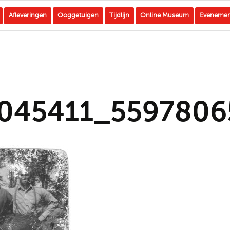
Afleveringen
Ooggetuigen
Tijdlijn
Online Museum
Eveneme
045411_5597806