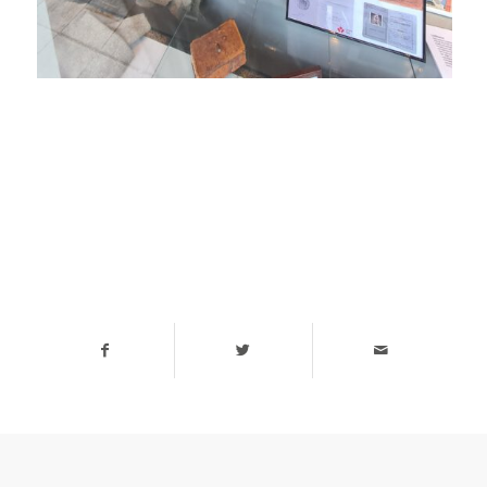
Draag uw steentje bij & deel deze
pagina