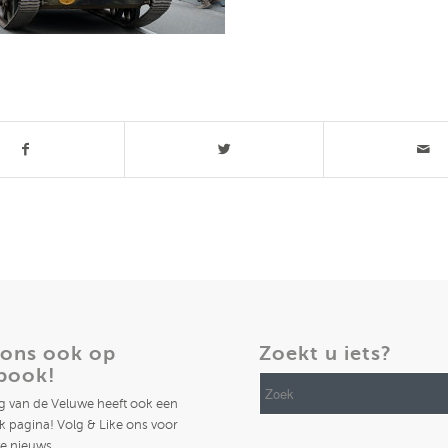
t stuk
 ons ook op
Zoekt u iets?
book!
ng van de Veluwe heeft ook een
 pagina! Volg & Like ons voor
te nieuws.