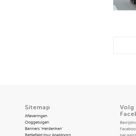
Deel di
Sitemap
Volg
Face
Afleveringen
Ooggetuigen
Bevrijdi
Banners ‘Herdenken’
Facebook
Battlefield tour Apeldoorn
het laats