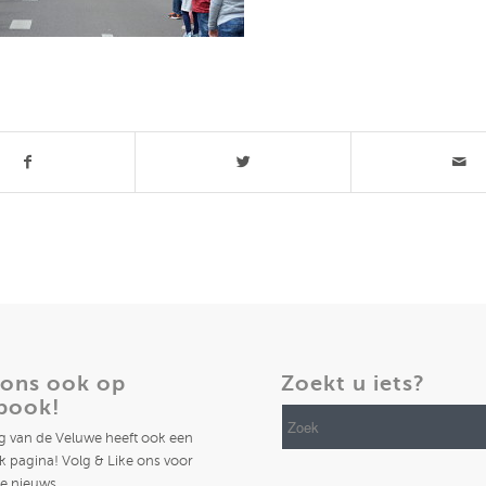
t stuk
 ons ook op
Zoekt u iets?
book!
ng van de Veluwe heeft ook een
 pagina! Volg & Like ons voor
te nieuws.