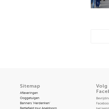
Deel di
Sitemap
Volg
Face
Afleveringen
Ooggetuigen
Bevrijdi
Banners ‘Herdenken’
Facebook
Battlefield tour Apeldoorn
het laats