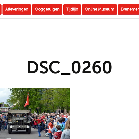
Afleveringen
Ooggetuigen
Tijdlijn
Online Museum
Eveneme
DSC_0260