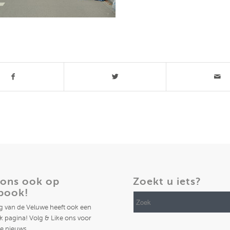
t stuk
 ons ook op
Zoekt u iets?
book!
ng van de Veluwe heeft ook een
 pagina! Volg & Like ons voor
te nieuws.