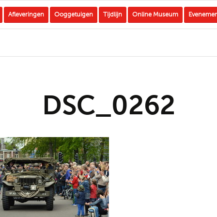
Afleveringen
Ooggetuigen
Tijdlijn
Online Museum
Eveneme
DSC_0262