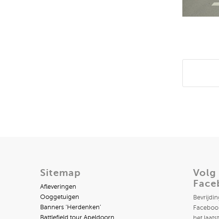
Deel di
Sitemap
Volg
Face
Afleveringen
Ooggetuigen
Bevrijdi
Banners ‘Herdenken’
Facebook
Battlefield tour Apeldoorn
het laats