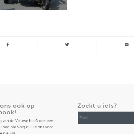
t stuk
 ons ook op
Zoekt u iets?
book!
ng van de Veluwe heeft ook een
 pagina! Volg & Like ons voor
te nieuws.