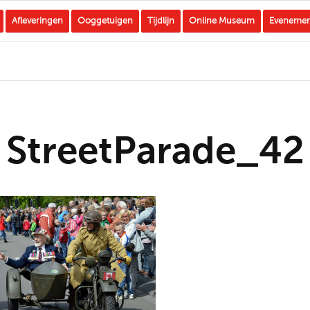
Afleveringen
Ooggetuigen
Tijdlijn
Online Museum
Eveneme
StreetParade_42