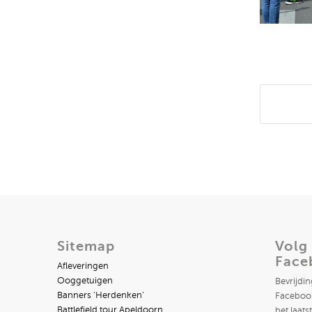
Deel di
Sitemap
Volg
Face
Afleveringen
Ooggetuigen
Bevrijdi
Banners ‘Herdenken’
Facebook
Battlefield tour Apeldoorn
het laats