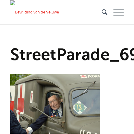
StreetParade_6