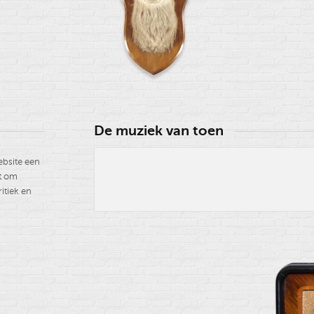
De muziek van toen
ebsite een
st om
itiek en