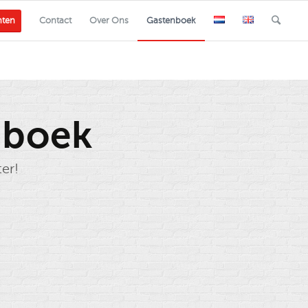
nten
Contact
Over Ons
Gastenboek
nboek
ter!