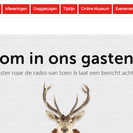
Afleveringen
Ooggetuigen
Tijdlijn
Online Museum
Eveneme
om in ons gaste
ster naar de radio van toen & laat een bericht ach