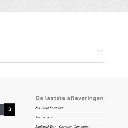
Wissel
...
deze
metabox.
De laatste afleveringen
Jan Jozua Barendsen
Kees Vermaat
Battlefield Tour – Operation Cannonshot