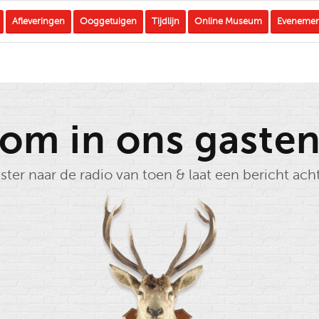
Afleveringen
Ooggetuigen
Tijdlijn
Online Museum
Eveneme
om in ons gaste
ster naar de radio van toen & laat een bericht ach