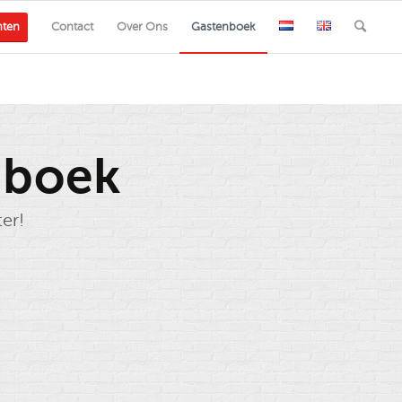
nten
Contact
Over Ons
Gastenboek
nboek
ter!