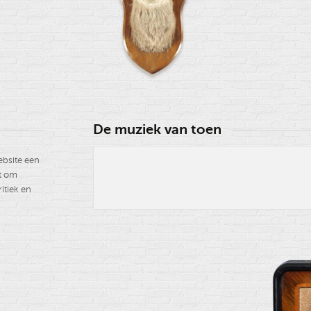
De muziek van toen
ebsite een
st om
itiek en