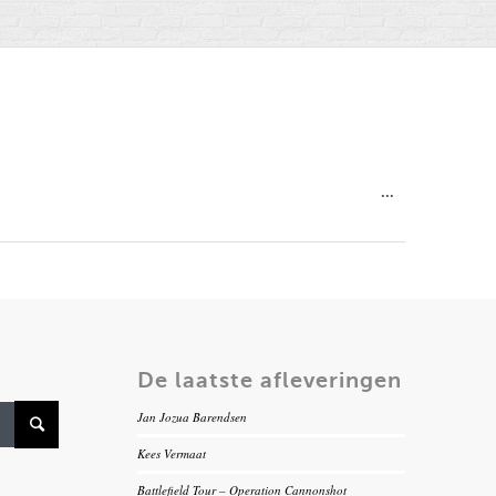
Wissel
...
deze
metabox.
De laatste afleveringen
Jan Jozua Barendsen
Kees Vermaat
Battlefield Tour – Operation Cannonshot