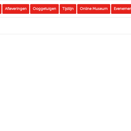
Afleveringen
Ooggetuigen
Tijdlijn
Online Museum
Eveneme