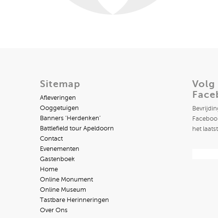
Sitemap
Volg
Face
Afleveringen
Ooggetuigen
Bevrijdi
Banners ‘Herdenken’
Facebook
Battlefield tour Apeldoorn
het laats
Contact
Evenementen
Gastenboek
Home
Online Monument
Online Museum
Tastbare Herinneringen
Over Ons