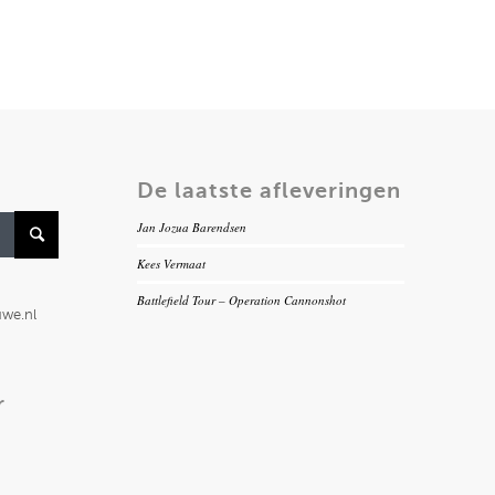
De laatste afleveringen
Jan Jozua Barendsen
Kees Vermaat
Battlefield Tour – Operation Cannonshot
uwe.nl
r