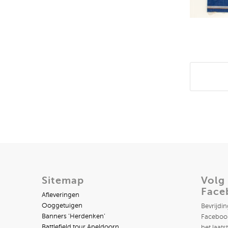
Deel di
Sitemap
Volg
Face
Afleveringen
Ooggetuigen
Bevrijdi
Banners ‘Herdenken’
Facebook
Battlefield tour Apeldoorn
het laats