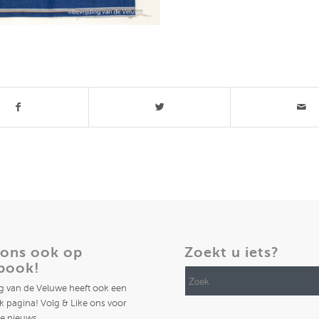
t stuk
 ons ook op
Zoekt u iets?
book!
ng van de Veluwe heeft ook een
 pagina! Volg & Like ons voor
te nieuws.