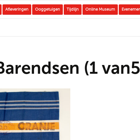
Afleveringen
Ooggetuigen
Tijdlijn
Online Museum
Eveneme
Barendsen (1 van5