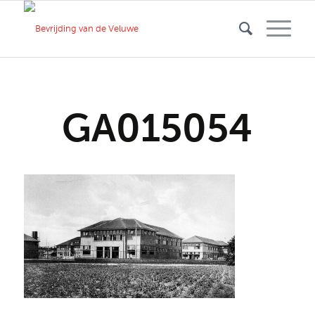
GA015054