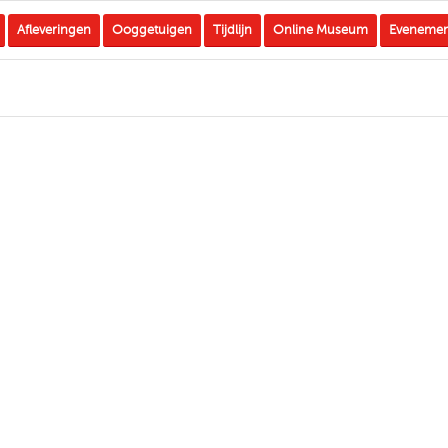
Afleveringen
Ooggetuigen
Tijdlijn
Online Museum
Eveneme