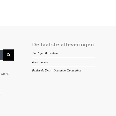
De laatste afleveringen
Jan Jozua Barendsen
Kees Vermaat
Battlefield Tour – Operation Cannonshot
uwe.nl
r