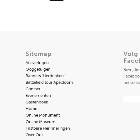
Sitemap
Volg
Face
Afleveringen
Ooggetuigen
Bevrijdi
Banners ‘Herdenken’
Facebook
Battlefield tour Apeldoorn
het laats
Contact
Evenementen
Gastenboek
Home
Online Monument
Online Museum
Tastbare Herinneringen
Over Ons