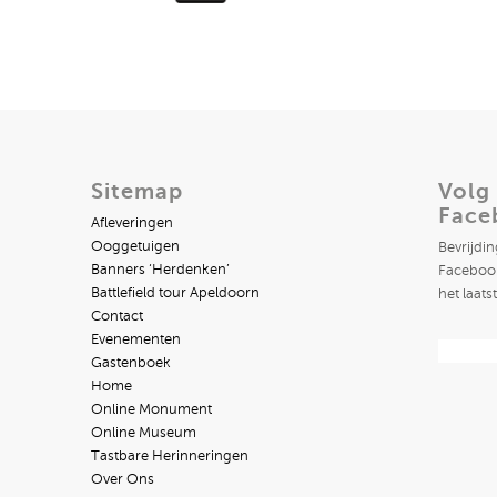
Sitemap
Volg
Face
Afleveringen
Ooggetuigen
Bevrijdi
Banners ‘Herdenken’
Facebook
Battlefield tour Apeldoorn
het laats
Contact
Evenementen
Gastenboek
Home
Online Monument
Online Museum
Tastbare Herinneringen
Over Ons