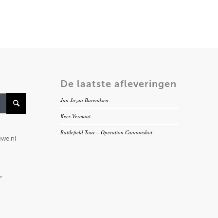
De laatste afleveringen
Jan Jozua Barendsen
Kees Vermaat
Battlefield Tour – Operation Cannonshot
uwe.nl
r