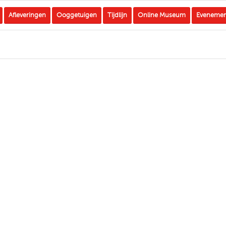
Afleveringen
Ooggetuigen
Tijdlijn
Online Museum
Eveneme