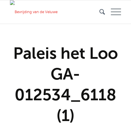
Paleis het Loo
GA-
012534_6118
(1)